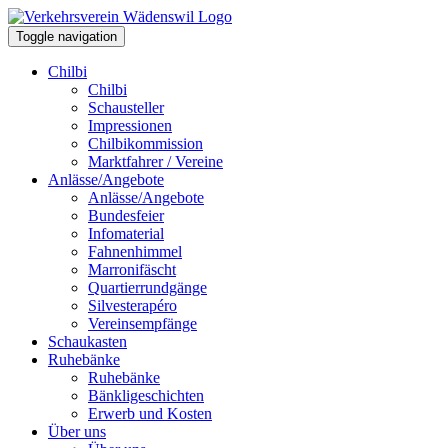
Toggle navigation
Chilbi
Chilbi
Schausteller
Impressionen
Chilbikommission
Marktfahrer / Vereine
Anlässe/Angebote
Anlässe/Angebote
Bundesfeier
Infomaterial
Fahnenhimmel
Marronifäscht
Quartierrundgänge
Silvesterapéro
Vereinsempfänge
Schaukasten
Ruhebänke
Ruhebänke
Bänkligeschichten
Erwerb und Kosten
Über uns